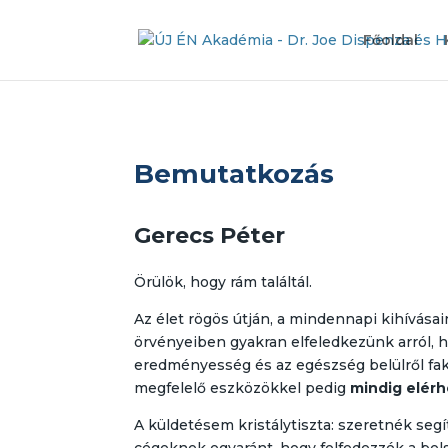
Főoldal
Bemutatkozás
Gerecs Péter
Örülök, hogy rám találtál.
Az élet rögös útján, a mindennapi kihívása
örvényeiben gyakran elfeledkezünk arról, h
eredményesség és az egészség belülről faka
megfelelő eszközökkel pedig
mindig
elérh
A küldetésem kristálytiszta: szeretnék se
cégeknek egyaránt, hogy felfedezzék a bels