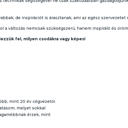
és technikák segítségével ne csak szaktudásban gazdagodjunk,
bak, de inspirációt is árasztanak, ami az egész szervezetet me
ol a változás nemcsak szükségszerű, hanem inspiráló és örömte
ezzük fel, milyen csodákra vagy képes!
 Több, mint 20 év cégvezetői
ivatásom, melyet sokkal
magamébbnak érzek, mint