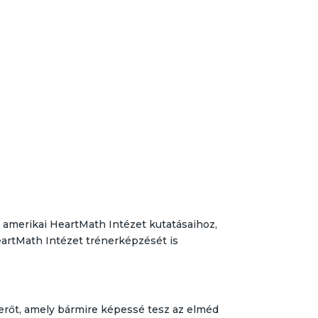
z amerikai HeartMath Intézet kutatásaihoz,
eartMath Intézet trénerképzését is
erőt, amely bármire képessé tesz az elméd