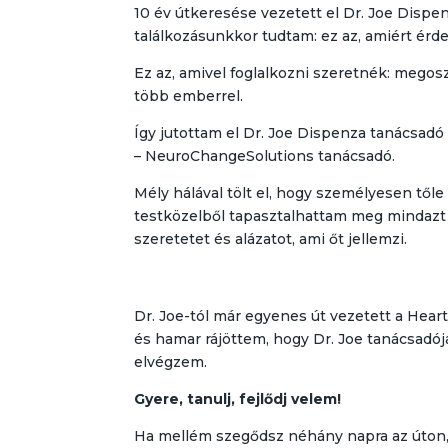
10 év útkeresése vezetett el Dr. Joe Dispe
találkozásunkkor tudtam: ez az, amiért érde
Ez az, amivel foglalkozni szeretnék: megosz
több emberrel.
Így jutottam el Dr. Joe Dispenza tanácsad
– NeuroChangeSolutions tanácsadó.
Mély hálával tölt el, hogy személyesen tőle
testközelből tapasztalhattam meg mindazt 
szeretetet és alázatot, ami őt jellemzi.
Dr. Joe-tól már egyenes út vezetett a Hear
és hamar rájöttem, hogy Dr. Joe tanácsadó
elvégzem.
Gyere, tanulj, fejlődj velem!
Ha mellém szegődsz néhány napra az úton, 