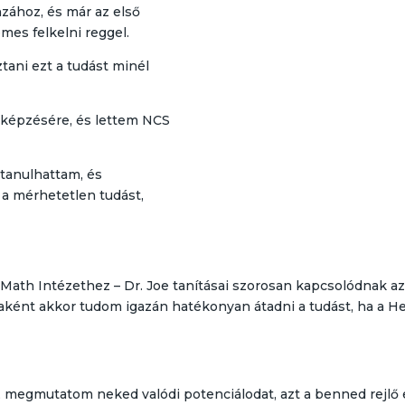
nzához, és már az első
mes felkelni reggel.
tani ezt a tudást minél
ó képzésére, és lettem NCS
 tanulhattam, és
a mérhetetlen tudást,
tMath Intézethez – Dr. Joe tanításai szorosan kapcsolódnak a
jaként akkor tudom igazán hatékonyan átadni a tudást, ha a H
megmutatom neked valódi potenciálodat, azt a benned rejlő 